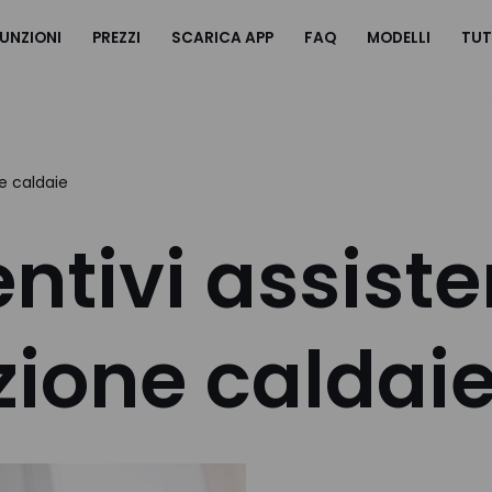
UNZIONI
PREZZI
SCARICA APP
FAQ
MODELLI
TUT
e caldaie
ntivi assiste
ione caldai