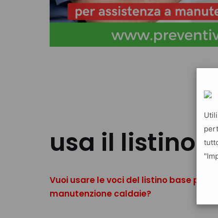
Util
pert
usa il listino
tutt
"Imp
Vuoi usare le voci del listino base per i t
manutenzione caldaie?