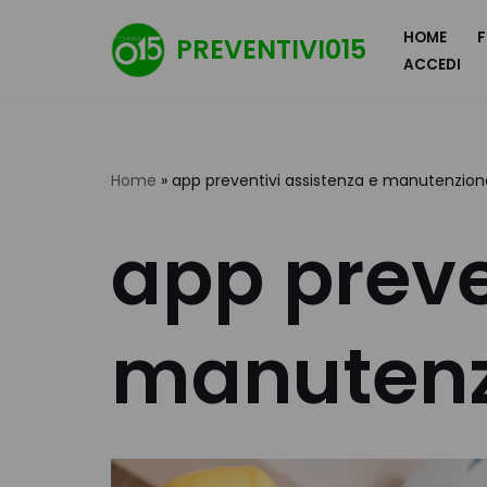
HOME
F
PREVENTIVI015
Vai
ACCEDI
al
contenuto
Home
»
app preventivi assistenza e manutenzion
app preve
manutenz