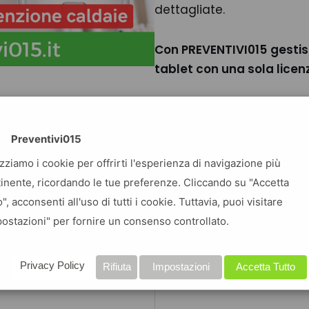
dettagliate.
Con PREVENTIVI015
gestis
tablet con una sola licen
Preventivi015
izziamo i cookie per offrirti l'esperienza di navigazione più
inente, ricordando le tue preferenze. Cliccando su "Accetta
o", acconsenti all'uso di tutti i cookie. Tuttavia, puoi visitare
Voci listino CONTROLLO 
ostazioni" per fornire un consenso controllato.
analisi di combustione
uoi interventi di
Privacy Policy
Rifiuta
Impostazioni
Accetta Tutto
analisi di combustione con rilasci