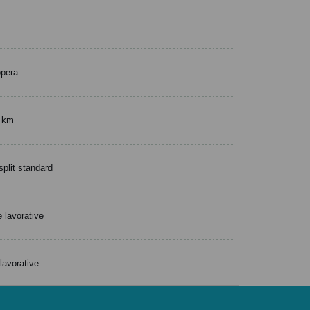
opera
0 km
split standard
 lavorative
lavorative