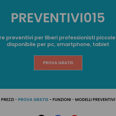
intevento a chiamata entro 24 ore
PREVENTIVI015
lavaggio chimico circuito primario
e preventivi
per liberi professionisti piccol
lavaggio chimico serpentino scam
disponibile per pc, smartphone, tablet
lavaggio impianto termico con p
PROVA GRATIS
manodopera ordinaria costo orari
manodopera straordinaria costo or
PREZZI
-
PROVA GRATIS
-
FUNZIONI
-
MODELLI PREVENTIVI
manutenzione annuale programm