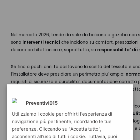
Nel mercato 2026, tende da sole da balcone e gazebo non son
sono
interventi tecnici
che incidono su comfort, prestazioni
decoro architettonico e, soprattutto, su
responsabilita’ di 
Se fino a pochi anni fa bastavano la scelta del tessuto e un
l’installatore deve presidiare un perimetro piu’ ampio:
normat
requisiti di sicurezza e durabilita’, documentazione corretta
2026
(ove applicabili) e una gestione accurata delle aspett
Preventivi015
In questo scenario, la differenza tra un installatore “generico
si misura su tre variabili:
conformita’
,
tracciabilita’
e
qualit
Utilizziamo i cookie per offrirti l'esperienza di
singolo componente). Chi lavora nel 2026 deve saper dialog
navigazione più pertinente, ricordando le tue
condominio, uffici tecnici comunali, studi di progettazione e c
preferenze. Cliccando su "Accetta tutto",
retail).
acconsenti all'uso di tutti i cookie. Tuttavia, puoi