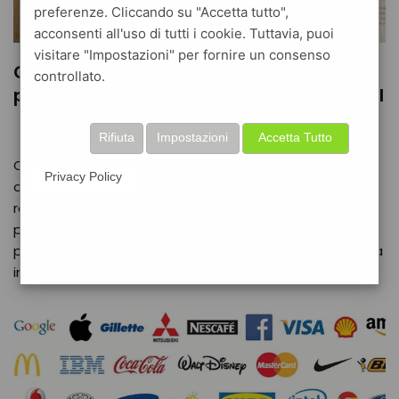
preferenze. Cliccando su "Accetta tutto",
acconsenti all'uso di tutti i cookie. Tuttavia, puoi
visitare "Impostazioni" per fornire un consenso
Come creare una lettera di
controllato.
presentazione per preventivi usando l’AI
Rifiuta
Impostazioni
Accetta Tutto
Ogni preventivo che invii è un’opportunità. Non solo per
Privacy Policy
ottenere un nuovo lavoro, ma anche per costruire una
relazione di fiducia con il tuo cliente. Troppo spesso,
però, ci si concentra solo sui numeri, dimenticando il
potere di una comunicazione efficace. Ecco dove entra
in…
Leggi tutto »